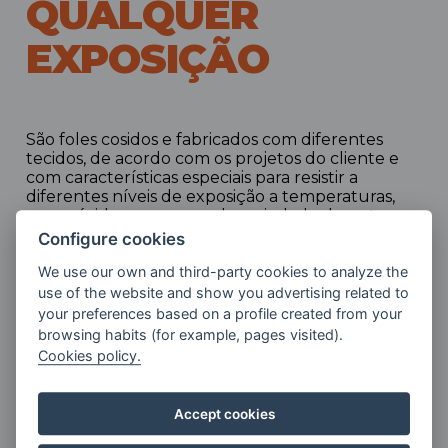
QUALQUER
EXPOSIÇÃO
São foles cosidos e fabricados com diferentes
tecidos, de acordo com os projetos do cliente e
com características especiais para resistir a
diferentes níveis de exposição a temperaturas,
gases, ácidos e uma ampla variedade de outros
fatores.
Configure cookies
We use our own and third-party cookies to analyze the
Entre as
vantagens mais relevantes
dos nossos
use of the website and show you advertising related to
condutos, destacam-se:
your preferences based on a profile created from your
browsing habits (for example, pages visited).
Cookies policy.
Grande variedade de formas
construtivas conforme a necessidade
Accept cookies
do cliente.