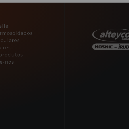
elle
ermosoldados
rculares
ores
A
produtos
e-nos