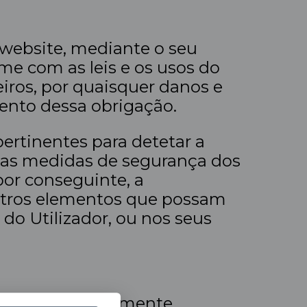
e website, mediante o seu
me com as leis e os usos do
eiros, por quaisquer danos e
nto dessa obrigação.
rtinentes para detetar a
ue as medidas de segurança dos
por conseguinte, a
outros elementos que possam
do Utilizador, ou nos seus
bsite estão legalmente