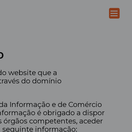
O
 do website que a
através do domínio
de da Informação e de Comércio
informação é obrigado a dispor
s órgãos competentes, aceder
 à seguinte informação: