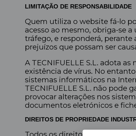
LIMITAÇÃO DE RESPONSABILIDADE
Quem utiliza o website fá-lo po
acesso ao mesmo, obriga-se a 
tráfego, e responderá, perante
prejuízos que possam ser cau
A TECNIFUELLE S.L. adota as m
existência de vírus. No entant
sistemas informáticos na Inter
TECNIFUELLE S.L. não pode gar
provocar alterações nos sistem
documentos eletrónicos e fiche
DIREITOS DE PROPRIEDADE INDUSTR
Todos os direitos de Proprieda