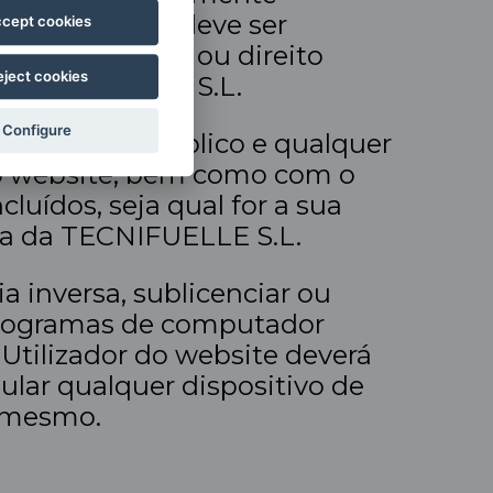
tilizador, não deve ser
cept cookies
 de utilização ou direito
eject cookies
à TECNIFUELLE S.L.
Configure
bilização ao público e qualquer
no website, bem como com o
luídos, seja qual for a sua
ssa da TECNIFUELLE S.L.
a inversa, sublicenciar ou
 programas de computador
 Utilizador do website deverá
pular qualquer dispositivo de
o mesmo.