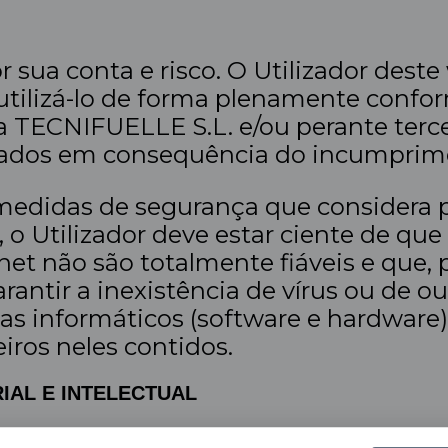
r sua conta e risco. O Utilizador dest
utilizá-lo de forma plenamente confor
 a TECNIFUELLE S.L. e/ou perante terc
sados em consequência do incumprime
edidas de segurança que considera pe
o, o Utilizador deve estar ciente de q
net não são totalmente fiáveis e que, 
antir a inexistência de vírus ou de 
as informáticos (software e hardware) 
iros neles contidos.
IAL E INTELECTUAL
de Industrial e Intelectual sobre o we