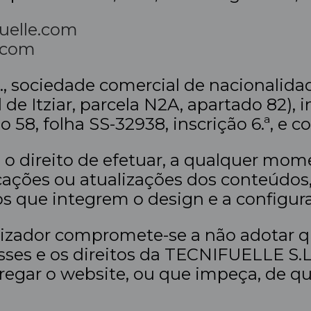
uelle.com
e.com
., sociedade comercial de nacionalid
l de Itziar, parcela N2A, apartado 82), 
 58, folha SS-32938, inscrição 6.ª, e c
 o direito de efetuar, a qualquer mo
cações ou atualizações dos conteúdos,
os que integrem o design e a configur
tilizador compromete-se a não adotar
sses e os direitos da TECNIFUELLE S.L
arregar o website, ou que impeça, de q