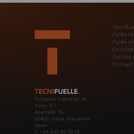
Tecnifu
PIE
Foles t
DE
Foles ci
Enrolad
PÁGIN
Outros 
Contact
Polígono Industrial de
Itziar, E-1
Apartado 76
20820 Deba (Gipuzkoa)
Spain
T. +34 943 60 63 10