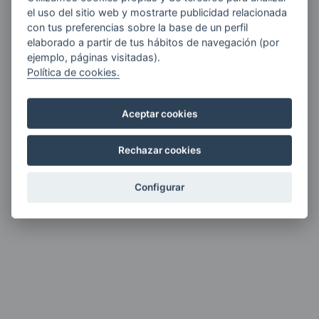
Protección indeformable que soporta
el uso del sitio web y mostrarte publicidad relacionada
velocidades superiores a 120 m/min.
con tus preferencias sobre la base de un perfil
elaborado a partir de tus hábitos de navegación (por
MÁS INFORMACIÓN
ejemplo, páginas visitadas).
Política de cookies.
Aceptar cookies
Rechazar cookies
Configurar